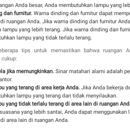
ruangan Anda besar, Anda membutuhkan lampu yang leb
 dan furnitur.
Warna dinding dan furnitur dapat memp
i ruangan Anda. Jika warna dinding dan furnitur Anda
ampu yang lebih terang. Jika warna dinding dan furni
hkan lampu yang tidak terlalu terang.
beberapa tips untuk memastikan bahwa ruangan 
 cukup:
ela jika memungkinkan.
Sinar matahari alami adalah p
antor.
 yang terang di area kerja Anda.
Jika Anda bekerja d
hkan lampu yang terang dan tidak menyilaukan.
 yang tidak terlalu terang di area lain di ruangan And
suasana yang lebih santai, Anda dapat menggunakan 
 di area lain di ruangan Anda.