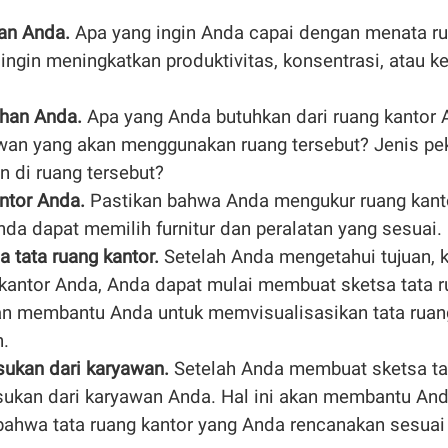
uan Anda.
Apa yang ingin Anda capai dengan menata ru
ingin meningkatkan produktivitas, konsentrasi, atau 
uhan Anda.
Apa yang Anda butuhkan dari ruang kantor
wan yang akan menggunakan ruang tersebut? Jenis pe
n di ruang tersebut?
ntor Anda.
Pastikan bahwa Anda mengukur ruang kant
nda dapat memilih furnitur dan peralatan yang sesuai.
a tata ruang kantor.
Setelah Anda mengetahui tujuan, 
kantor Anda, Anda dapat mulai membuat sketsa tata r
kan membantu Anda untuk memvisualisasikan tata ruan
n.
ukan dari karyawan.
Setelah Anda membuat sketsa tat
ukan dari karyawan Anda. Hal ini akan membantu And
ahwa tata ruang kantor yang Anda rencanakan sesuai