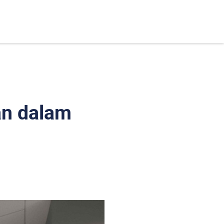
an dalam