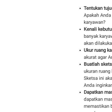
Tentukan tuj
Apakah Anda 
karyawan?
Kenali kebut
banyak karya
akan dilakuka
Ukur ruang ka
akurat agar A
Buatlah skets
ukuran ruang 
Sketsa ini a
Anda inginka
Dapatkan mas
dapatkan mas
memastikan b