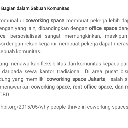
i Bagian dalam Sebuah Komunitas
komunal di
coworking space
membuat pekerja lebih da
dengan yang lain, dibandingkan dengan
office space
deng
ace
, bersosialisasi sangat memungkinkan, meskipun
ksi dengan rekan kerja ini membuat pekerja dapat meras
sebuah komunitas.
ang menawarkan fleksibilitas dan komunitas kepada para
 daripada sewa kantor tradisional. Di area pusat bis
edung yang memiliki
coworking space Jakarta
, salah 
g menawarkan
coworking space, rent office space, dan re
 CBD.
//hbr.org/2015/05/why-people-thrive-in-coworking-space