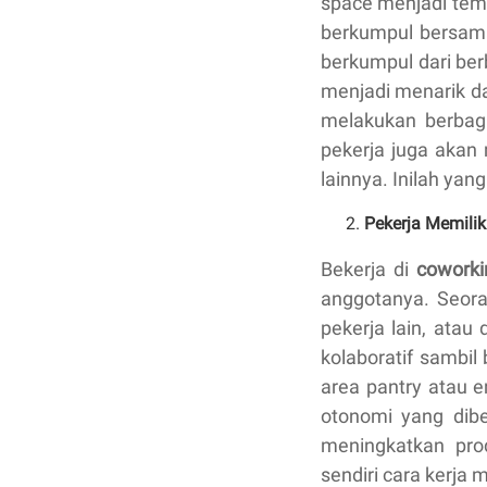
space menjadi temp
berkumpul bersama.
berkumpul dari ber
menjadi menarik da
melakukan berbaga
pekerja juga akan
lainnya. Inilah ya
Pekerja Memilik
Bekerja di
coworki
anggotanya. Seor
pekerja lain, atau
kolaboratif sambil
area pantry atau 
otonomi yang dib
meningkatkan prod
sendiri cara kerj