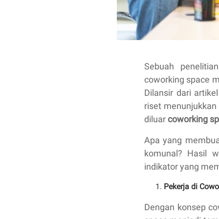
Sebuah penelitia
coworking space me
Dilansir dari arti
riset menunjukkan 
diluar
coworking sp
Apa yang membuat
komunal? Hasil w
indikator yang mem
Pekerja di Cow
Dengan konsep cow