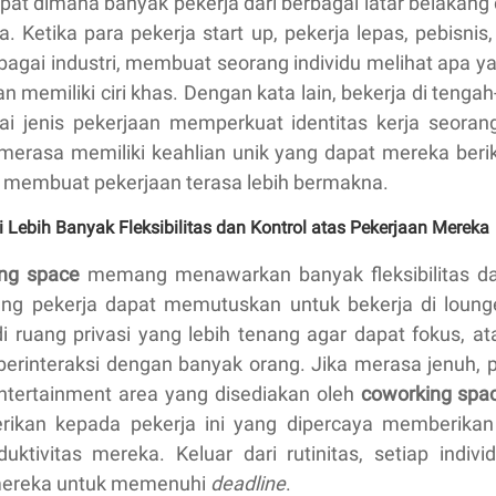
at dimana banyak pekerja dari berbagai latar belakang 
 Ketika para pekerja start up, pekerja lepas, pebisni
bagai industri, membuat seorang individu melihat apa 
n memiliki ciri khas. Dengan kata lain, bekerja di tenga
i jenis pekerjaan memperkuat identitas kerja seorang
 merasa memiliki keahlian unik yang dapat mereka beri
ng membuat pekerjaan terasa lebih bermakna.
i Lebih Banyak Fleksibilitas dan Kontrol atas Pekerjaan Mereka
ng space
memang menawarkan banyak fleksibilitas da
ang pekerja dapat memutuskan untuk bekerja di loun
 di ruang privasi yang lebih tenang agar dapat fokus, a
 berinteraksi dengan banyak orang. Jika merasa jenuh, p
entertainment area yang disediakan oleh
coworking spa
erikan kepada pekerja ini yang dipercaya memberika
uktivitas mereka. Keluar dari rutinitas, setiap indiv
a mereka untuk memenuhi
deadline
.